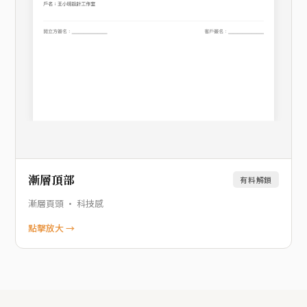
漸層頂部
有料解鎖
漸層頁頭 · 科技感
點擊放大 →