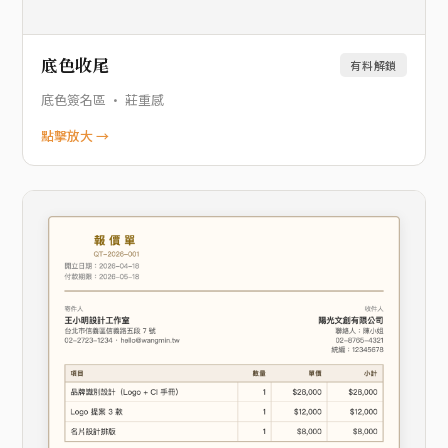
底色收尾
有料解鎖
底色簽名區 · 莊重感
點擊放大 →