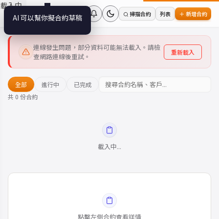
載入中...
☰
合約草稿器
掃描合約
列表
＋ 新增合約
AI 可以幫你擬合約草稿
連線發生問題，部分資料可能無法載入。請檢
重新載入
查網路連線後重試。
全部
進行中
已完成
共 0 份合約
載入中...
點擊左側合約查看詳情