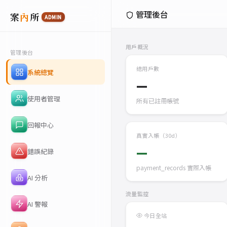
管理後台
案
內
所
ADMIN
用戶概況
管理後台
總用戶數
系統總覽
—
使用者管理
所有已註冊帳號
回報中心
真實入帳（30d）
—
錯誤紀錄
payment_records 實際入帳
AI 分析
流量監控
AI 警報
今日全站