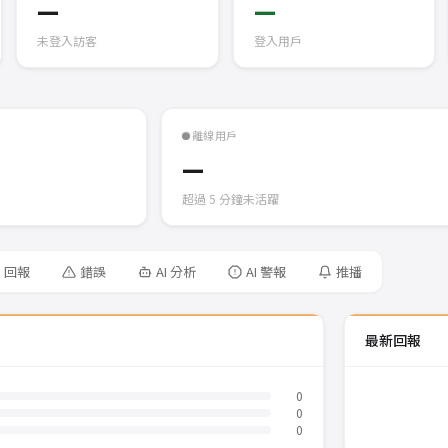
—
—
未登入訪客
登入用戶
離線用戶
—
超過 5 分鐘未活躍
回報
錯誤
AI 分析
AI 警報
推播
最新回報
0
0
0