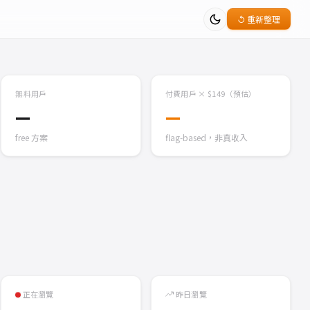
↺ 重新整理
無料用戶
付費用戶 × $149（預估）
—
—
free 方案
flag-based，非真收入
正在瀏覽
昨日瀏覽