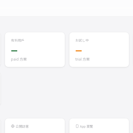
有料用戶
お試し中
—
—
paid 方案
trial 方案
公開訪客
App 瀏覽