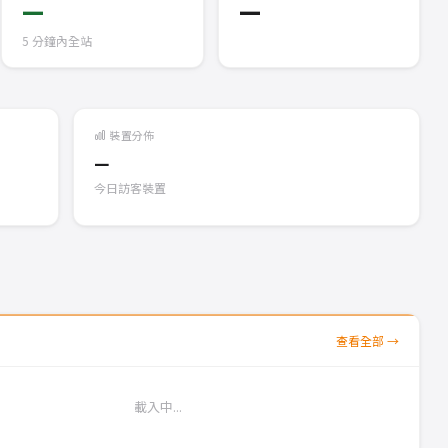
—
—
5 分鐘內全站
裝置分佈
—
今日訪客裝置
查看全部 →
載入中...