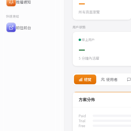
—
推播通知
所有頁面瀏覽
快速連結
用戶狀態
前往前台
線上用戶
—
5 分鐘內活躍
總覽
使用者
方案分佈
Paid
Trial
Free