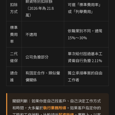
薪資特別扣除額
扣除
可選「標準費用率」
（2026 年為 21.8
方式
或「列舉費用」
萬）
標準
依職業別不同，通常
費用
不適用
15%～30%
率
二代
單次給付超過基本工
公司負擔部分
健保
資需自行負擔 2.11%
適合
有固定合作、類似僱
獨立承接專案的自由
誰
傭關係
工作者
關鍵判斷：如果你是自己找客戶、自己決定工作方式
和時間，大多屬於
執行業務所得
。如果客戶指定你的
工時和工作地點，比較接近
薪資所得
。實務上，以客