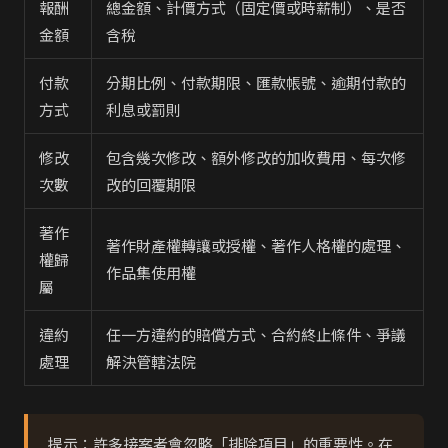
報酬
總金額、計價方式（固定價或時薪制）、是否
金額
含稅
付款
分期比例、付款期限、匯款帳號、逾期付款的
方式
利息或罰則
修改
包含幾次修改、額外修改的加收費用、每次修
次數
改的回覆期限
著作
著作財產權轉讓或授權、著作人格權的處理、
權歸
作品集使用權
屬
違約
任一方違約的賠償方式、合約終止條件、爭議
處理
解決管轄法院
提示：許多接案者會忽略「排除項目」的重要性。在