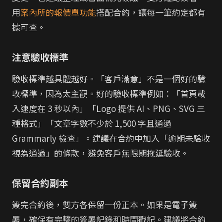
用
案內所的報價單功能
搭配合約，讓每一筆約定都有
據可查。
注意驗收標準
驗收標準越具體越好。「客戶滿意」不是一個好的驗
收標準，因為太主觀。好的驗收標準例如：「首頁載
入速度在 3 秒以內」「Logo 提供 AI、PNG、SVG 三
種格式」「文章字數不少於 1,500 字且通過
Grammarly 檢查」。建議在合約中加入「逾期未驗收
視為通過」的條款，避免客戶無限期拖延驗收。
保留合約副本
簽完合約後，雙方各保留一份正本。如果是電子簽
署，確保有完整的簽署記錄和時間戳記。建議將合約