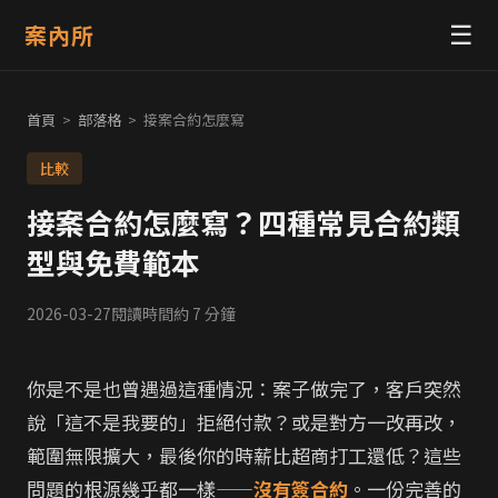
案內所
☰
首頁
>
部落格
>
接案合約怎麼寫
比較
接案合約怎麼寫？四種常見合約類
型與免費範本
2026-03-27
閱讀時間約 7 分鐘
你是不是也曾遇過這種情況：案子做完了，客戶突然
說「這不是我要的」拒絕付款？或是對方一改再改，
範圍無限擴大，最後你的時薪比超商打工還低？這些
問題的根源幾乎都一樣——
沒有簽合約
。一份完善的