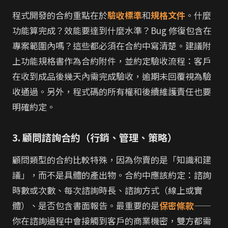
程式開發的合約重點在於
驗收標準
和
規格文件
。什麼
功能算完成？效能要達到什麼水準？Bug 修復包含在
專案範圍內嗎？這些都必須在合約中寫清楚。建議附
上功能規格書作為合約附件，並約定驗收流程：客戶
在收到成品後幾天內需完成驗收，逾期未回覆視為驗
收通過。另外，程式碼的所有權和後續維護責任也要
明確約定。
3. 顧問諮詢合約（行銷、管理、策略）
顧問類型的合約比較特殊，因為你賣的是「知識和建
議」，而不是具體的產出物。合約中應該約定：諮詢
時數或次數、每次諮詢時長、諮詢方式（線上或實
體）、是否包含書面報告。最重要的是
保密條款
——
你在諮詢過程中會接觸到客戶的商業機密，雙方都需