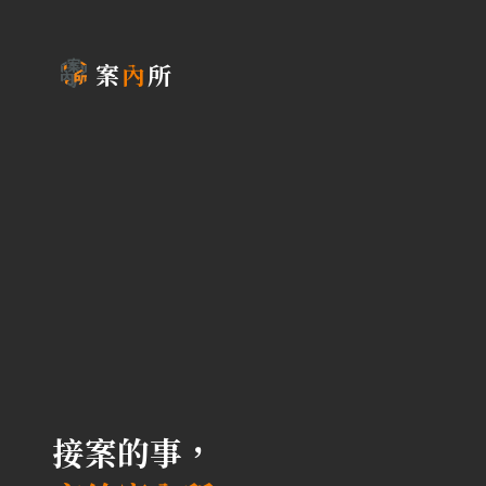
案
內
所
接案的事，