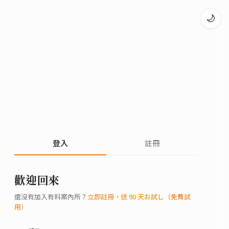
🌙
登入
註冊
歡迎回來
還沒有加入有料案內所？
立即註冊，送 90 天お試し（免費試
用）